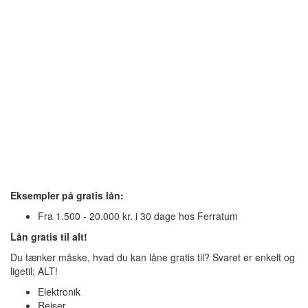
Lånet går således fra at være et rentefrit lån i 30 dage til at være
et lån med renter, hvis du venter. Det er jo helt normalt at betale
renter på sine lån, men det er jo altid sjovere at undgå dem! Slip
for renter med et 30 dages rentefrit lån - find tilbud på gratis og
rentefrit lån i ovenstående oversigt!
Lån rentefrit i 60 dage også
Det er måske lige værd at nævne, at der faktisk er et par
låneudbydere, som tilbyder lån rentefrit i 60 dage også. Det er et
tidsbegrænset lånetilbud, så hvis du ønsker et rentefrit lån i 60
dage, så bør du måske slå til nu. At kunne optage lån uden renter
i 60 dage, det er et tilbud, der vil noget, når vi snakker små lån.
Eksempler på gratis lån:
Fra 1.500 - 20.000 kr. i 30 dage hos Ferratum
Lån gratis til alt!
Du tænker måske, hvad du kan låne gratis til? Svaret er enkelt og
ligetil; ALT!
Elektronik
Rejser