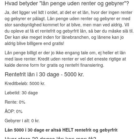
Hvad betyder "lån penge uden renter og gebyrer"?
Ja, det ligger vel lidt i ordet, at det er et lån, hvor der ingen renter
og gebyrer er pålagt. Lån penge uden renter og gebyrer er med
stor sandsynlighed kommet for at blive, men man ved aldrig. Vil
du opleve at få et rentefrit og gebyrfrit lån, så bør du måske slå til.
Der kan ske meget inden for lånebranchen, og lånene kan jo
aldrig blive billigere end gratis!
Lån penge billigt er der jo ikke engang tale om, ej heller et lån
med lave renter. Kredit uden renter er vel det eneste rigtige at
kalde denne form for gratis og rentefri finansiering.
Rentefrit lån i 30 dage - 5000 kr.
Kreditbeløb: 5000 kr.
Løbetid: 30 dage
Rente: 0%
ÅOP: 0%
Gebyrer i alt: 0 kr.
Lån 5000 i 30 dage er altså HELT rentefrit og gebyrfrit
Hvor store 30 dages lån kan man få?