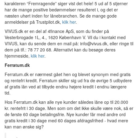
karakteren “Fremragende” siger vist det hele! 5 ud af 5 stjerner
har de mange positive bedømmelser resulteret i, og det er
næsten uhørt inden for lånebranchen. Se de mange gode
anmeldelser på Trustpilot.dk,
klik her
.
VIVUS.dk er en del af 4finance ApS, som du finder på
Vesterbrogade 1L, 4., 1620 København V. Vil du i kontakt med
VIVUS, kan du sende dem en mail på: info@vivus.dk, eller ringe til
dem på tlf.: 78 77 20 68. Alternativt kan du besøge deres
hjemmeside,
klik her
.
Ferratum.dk
Ferratum.dk er nærmest gået hen og blevet synonym med gratis
og rentefri kredit. Ferratum skiller sig ud fra de øvrige 5 udbydere
af gratis lån ved at tilbyde endnu højere kredit i endnu længere
tid.
Hos Ferratum.dk kan alle nye kunder således låne op til 20.000
kr. rentefrit i 30 dage. Men som om det ikke skulle være nok, så er
de første 60 dage betalingsfrie. Nye kunder får med andre ord
gratis kredit i 30 dage med 60 dages afdragsfrihed - hvad mere
kan man ønske sig?