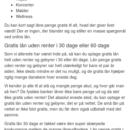
Koncerter
Møbler
Wellness
Du kan kort sagt låne penge gratis til alt, hvad der giver livet
værdi! Der er ingen, der blander sig og stiller en masse spørgsmål
ved online lån.
Gratis lån uden renter i 30 dage eller 60 dage
Som vi allerede har været inde på, så kan du optage gratis lån
helt uden renter og gebyrer i 30 eller 60 dage. Lån penge gratis
uden renter og gebyrer var helt utænkeligt for bare et par år
siden. Ikke desto mindre er det nu muligt, og de gratis lån hjælper
rigtig mange danskere hver eneste dag.
Vi kender jo alle til at stå og mangle penge akut, og hvor går man
så hen? De fysiske banker låner ikke bare penge ud og da slet
ikke gratis uden renter! Det absolut eneste sted, du kan optage et
gratis lån uden renter og gebyrer, det er på nettet. De små lån på
nettet er ikke blot gratis, men du får dem også udbetalt med det
samme.
Gratis lån 30 dage er takket være den super skærpede
konkurrence mellem de mange låneudbydere. Lån penge gratis i