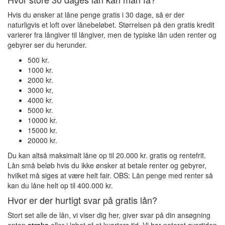
Hvis du ønsker at låne penge gratis i 30 dage, så er der
naturligvis et loft over lånebeløbet. Størrelsen på den gratis kredit
varierer fra långiver til långiver, men de typiske lån uden renter og
gebyrer ser du herunder.
500 kr.
1000 kr.
2000 kr.
3000 kr,
4000 kr.
5000 kr.
10000 kr.
15000 kr.
20000 kr.
Du kan altså maksimalt låne op til 20.000 kr. gratis og rentefrit.
Lån små beløb hvis du ikke ønsker at betale renter og gebyrer,
hvilket må siges at være helt fair. OBS: Lån penge med renter så
kan du låne helt op til 400.000 kr.
Hvor er der hurtigt svar på gratis lån?
Stort set alle de lån, vi viser dig her, giver svar på din ansøgning
enten
straks
eller i løbet af et kvarters tid. Vi har noteret svartiden