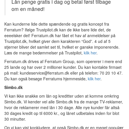
Lån penge gratis i dag og betal først tilbage
om en måned!
Kan kunderne lide dette spændende og gratis koncept fra
Ferratum? Ifølge Trustpilot.dk kan de ikke bare lide det, de
eeeelsker det! Ferratum.dk har fået et hav af anmeldelser på
Trustpilot.dk, hvilket giver dem karakteren “God”. 4 ud af 5
stjerner bliver det samlet set til, hvilket er ganske imponerende.
Læs de mange bedømmelser på Trustpilot,
klik her
.
Ferratum.dk drives af Ferratum Group, som opererer i mere end
25 lande og har over 2 millioner kunder. Du kan kontakte firmaet
på mail: kundeservice@ferratum.dk eller på telefon: 70 20 10 47.
Du kan også besøge Ferratums hjemmeside,
klik her
.
Simbo.dk
Vi kan ikke snakke om lån og kreditter uden at komme omkring
Simbo.dk. Vi kender vel alle Simbo.dk fra de mange TV-reklamer,
hvor de reklamerer med lån i 30 dage. Alle nye kunder får altså
30 dages kredit op til 6000 kr., og lånet udbetales inden for blot
30 minutter.
Og vi kan vist konkludere, at også Simbo.dk er en meget populær