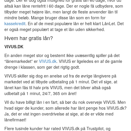
altså kan låne rentefrit i 60 dage. Der er nogle få udbydere, som
tilbyder meget højere lån, men langt de fleste anvender lån til
mindre beløb. Mange bruger disse lån som en form for
kassekredit
. En af de mest populære lån er helt klart LånLet. Det
er også meget populært at tage et lån uden sikkerhed.
Hvem har gratis lån?
VIVUS.DK
En anden meget stor og bestemt ikke uvæsentlig spiller på det
“lånemarkedet” er
VIVUS.dk
. VIVUS er ligeledes en af de gamle
drenge i klassen, som gør det rigtig godt.
VIVUS skiller sig dog en anelse ud fra de øvrige långivere på
markedet ved at tilbyde udbetaling på 1 minut. Det vil sige, at
lånet kan fås til halv pris VIVUS, men det bliver altså også
udbetalt på 1 minut, 24/7, 365 om året!
Vil du have billigt lån i en fart, så bør du nok overveje VIVUS. Men
hvad siger de kunder, som allerede har lånt penge hos VIVUS.dk?
Ja, det er vist ingen overdrivelse at sige, at de er vilde med
lånefirmaet!
Flere tusinde kunder har rated VIVUS.dk på Trustpilot, og