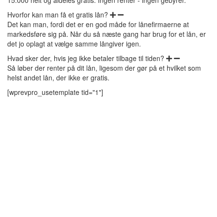
Hvorfor kan man få et gratis lån?
Det kan man, fordi det er en god måde for lånefirmaerne at
markedsføre sig på. Når du så næste gang har brug for et lån, er
det jo oplagt at vælge samme långiver igen.
Hvad sker der, hvis jeg ikke betaler tilbage til tiden?
Så løber der renter på dit lån, ligesom der gør på et hvilket som
helst andet lån, der ikke er gratis.
[wprevpro_usetemplate tid="1"]
Lån rentefrit i 30 dage
Det er ikke længe siden, at det blev muligt at optage lån rentefrit i
30 dage. Og man må i den grad konstatere, at der er rigtig
mange, der ønsker et rentefrit lån. 30 dage lyder måske ikke af
meget, men det er alligevel rigeligt til at hjælpe dig igennem
måneden.
Det skal lige pointeres, at du bestemmer naturligvis selv, om du vil
tilbagebetale inden for denne periode. Lånet er gratis og rentefrit,
hvis du tilbagebetaler inden for 30 dage. Vil du ikke, eller kan du
ikke tilbagebetale, så venter du naturligvis bare.