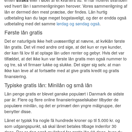
ved hvert lån i sammenligningen herover. Vores sammenligning af
lån er dermed den mest præcise, der findes. Lån hurtig
udbetaling kan du tage meget bogstaveligt, og der er endda også
udbetaling med det samme
lørdag og søndag også
.
Første lån gratis
Det er naturligvis ikke helt uvæsentligt at nævne, at kviklån første
lån gratis. Det vil med andre ord sige, at det kun er nye kunder,
der kan få lov til at optage lån uden renter og gebyr. Hvis det var
tilfældet, at det ikke kun var første lån gratis men også nummer to
og tre, så vil firmaer lukke og slukke. Det siger sig selv, at man
ikke kan leve af at fortsætte med at give gratis kredit og gratis
finansiering.
Typiske gratis lån: Minilån og små lån
Lån penge gratis er blevet ganske populært i Danmark de sidste
par år. Flere og flere online finansieringsselskaber tilbyder de
populære minilån, og det er primært den yngre målgruppe, der
benytter disse.
Lånet er typisk fra nogle få hundrede kroner op til 5.000 kr. og
som udgangspunkt, så skal lånet betales tilbage indenfor 30
dage. Der er dog også mulighed for gratis lån 60 dage, hvor du