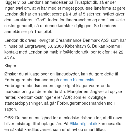
Kigger vi på Lendons anmeldelser på Trustpilot.dk, så er der
ingen tvivl om, at vi har med et meget populære lånefirma at gøre.
Lendon.dk har en samlet score på 4 ud af 5 stjerner, hvilket giver
dem karakteren “God”. Inden for lånebranchen og den finansielle
sektor generelt, så er denne karakter rigtig god. Se Lendons
anmeldelser på Trustpilot.
Lendon.dk drives i øvrigt af Creamfinance Denmark ApS, som har
til huse på Lergravsvej 53, 2300 København S. Du kan komme i
kontakt med Lendon på mail: info@lendon.dk, per telefon: 44 22
46 64.
Klager
Ønsker du at klage over en låneudbyder, kan du gøre dette til
Forbrugerombudsmanden på
denne hjemmeside
.
Forbrugerombudsmanden tager sig af klager vedrørende
markedsføring af de rentefrie lån. Mangler en långiver at oplyse
renter, kreditomkostninger eller ÅOP, som er lovpligtige
standardoplysninger, så går Forbrugerombudsmanden ind i
sagen.
OBS: Du har nu mulighed for at mindske risikoen for, at dit navn
bliver misbrugt til at optage lån. På
Sikkerdigital.dk
kan opsætte
en såkaldt kreditadvarsel, som er et nyt og smart tiltag.