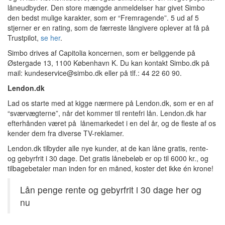
låneudbyder. Den store mængde anmeldelser har givet Simbo
den bedst mulige karakter, som er “Fremragende”. 5 ud af 5
stjerner er en rating, som de færreste långivere oplever at få på
Trustpilot,
se her
.
Simbo drives af Capitolia koncernen, som er beliggende på
Østergade 13, 1100 København K. Du kan kontakt Simbo.dk på
mail: kundeservice@simbo.dk eller på tlf.: 44 22 60 90.
Lendon.dk
Lad os starte med at kigge nærmere på Lendon.dk, som er en af
“sværvægterne”, når det kommer til rentefri lån. Lendon.dk har
efterhånden været på lånemarkedet i en del år, og de fleste af os
kender dem fra diverse TV-reklamer.
Lendon.dk tilbyder alle nye kunder, at de kan låne gratis, rente-
og gebyrfrit i 30 dage. Det gratis lånebeløb er op til 6000 kr., og
tilbagebetaler man inden for en måned, koster det ikke én krone!
Lån penge rente og gebyrfrit i 30 dage her og
nu